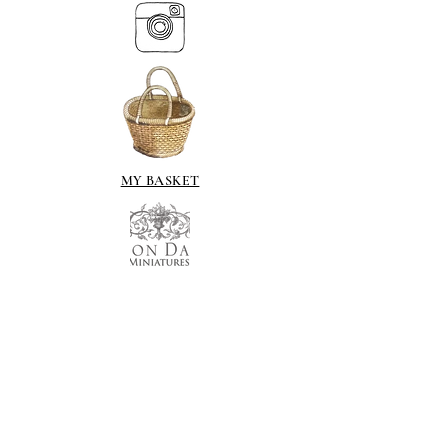
MY BASKET
ABOUT US
Lethendy House
Meikleour
Scotland
PH26EH
Tel.
07539 880641
alis
on@alisondaviesminiatures.co.uk